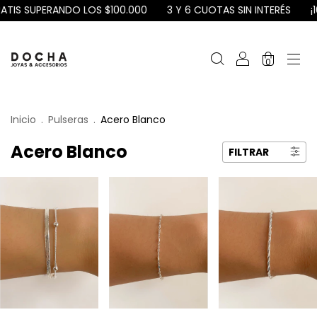
S SUPERANDO LOS $100.000
3 Y 6 CUOTAS SIN INTERÉS
¡10%O
0
Inicio
.
Pulseras
.
Acero Blanco
Acero Blanco
FILTRAR