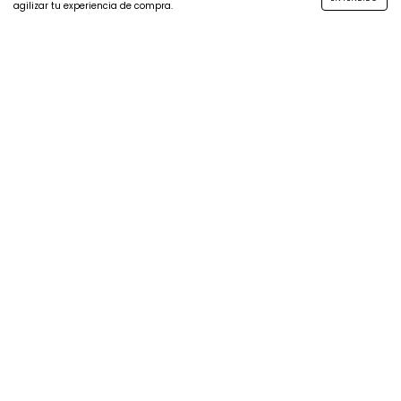
agilizar tu experiencia de compra.
$12.500
$18.500
$15.500
$10.625
con
$15.725
con
$13.175
con
Efectivo
Efectivo
Efectivo
22
%
OFF
22
%
OFF
$13.500
$10.500
$10.500
$11.475
con
Efectivo