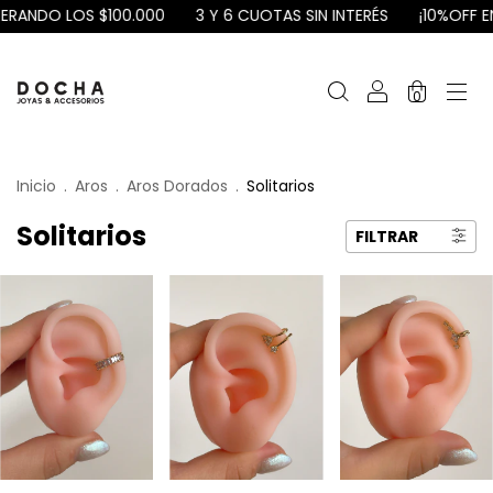
RANDO LOS $100.000
3 Y 6 CUOTAS SIN INTERÉS
¡10%OFF EN 
0
Inicio
.
Aros
.
Aros Dorados
.
Solitarios
Solitarios
FILTRAR