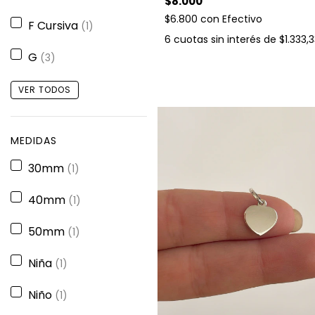
$8.000
$6.800
con
Efectivo
F Cursiva
(1)
6
cuotas sin interés de
$1.333,
G
(3)
VER TODOS
MEDIDAS
30mm
(1)
40mm
(1)
50mm
(1)
Niña
(1)
Niño
(1)