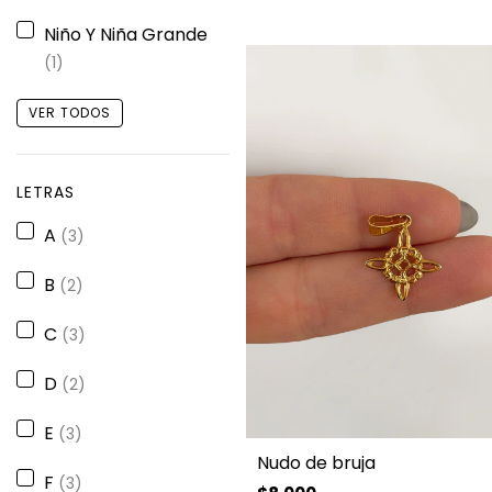
Niño Y Niña Grande
(1)
VER TODOS
LETRAS
A
(3)
B
(2)
C
(3)
D
(2)
E
(3)
Nudo de bruja
F
(3)