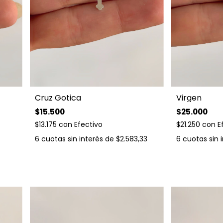
Cruz Gotica
Virgen
$15.500
$25.000
$13.175
con
Efectivo
$21.250
con
E
6
cuotas sin interés de
$2.583,33
6
cuotas sin 