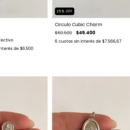
25
%
OFF
Circulo Cubic Charm
$60.500
$45.400
fectivo
6
cuotas sin interés de
$7.566,67
interés de
$6.500