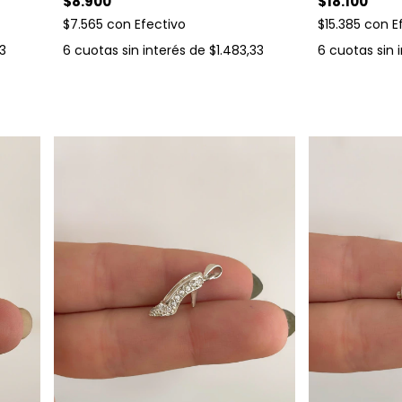
$8.900
$18.100
$7.565
con
Efectivo
$15.385
con
E
33
6
cuotas sin interés de
$1.483,33
6
cuotas sin 