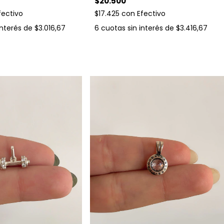
$20.500
fectivo
$17.425
con
Efectivo
interés de
$3.016,67
6
cuotas sin interés de
$3.416,67