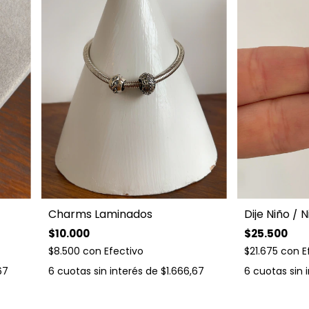
Charms Laminados
Dije Niño / N
$10.000
$25.500
$8.500
con
Efectivo
$21.675
con
E
67
6
cuotas sin interés de
$1.666,67
6
cuotas sin 