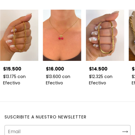
$15.500
$16.000
$14.500
$
$13.175
con
$13.600
con
$12.325
con
$
Efectivo
Efectivo
Efectivo
E
SUSCRIBITE A NUESTRO NEWSLETTER