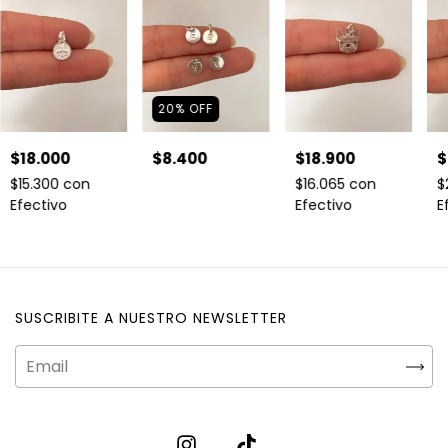
20
%
OFF
$18.000
$8.400
$18.900
$
$15.300
con
$16.065
con
$
Efectivo
Efectivo
E
SUSCRIBITE A NUESTRO NEWSLETTER