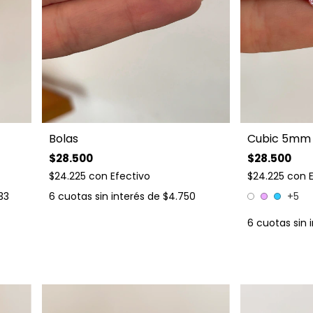
Bolas
Cubic 5mm
$28.500
$28.500
$24.225
con
Efectivo
$24.225
con
33
6
cuotas sin interés de
$4.750
+5
6
cuotas sin 