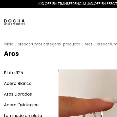
¡10%OFF EN TRANSFERENCIA! ¡15%OFF EN EFECTIVO!
ENVÍO GRA
Inicio
.
breadcrumbs.categoria-producto
.
Aros
.
breadcrum
Aros
Plata 925
Acero Blanco
Aros Dorados
Acero Quirúrgico
Laminado en plata