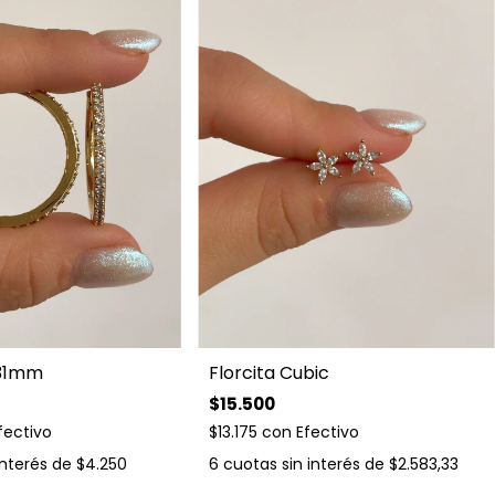
Florcita Cubic
 31mm
$15.500
$13.175
con
Efectivo
fectivo
6
cuotas sin interés de
$2.583,33
interés de
$4.250