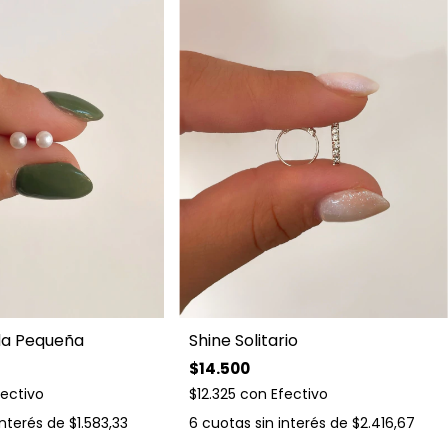
da Pequeña
Shine Solitario
$14.500
fectivo
$12.325
con
Efectivo
interés de
$1.583,33
6
cuotas sin interés de
$2.416,67