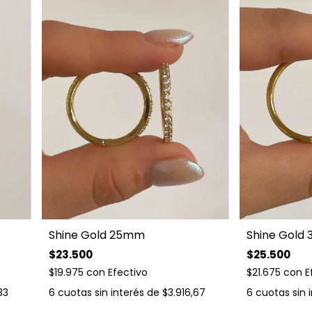
Shine Gold 25mm
Shine Gold
$23.500
$25.500
$19.975
con
Efectivo
$21.675
con
E
33
6
cuotas sin interés de
$3.916,67
6
cuotas sin 