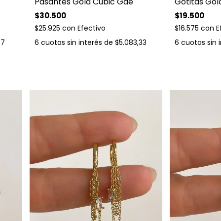
Gotitas Gol
Pasantes Gold Cubic Gde
$19.500
$30.500
$16.575
con
E
$25.925
con
Efectivo
6
cuotas sin 
67
6
cuotas sin interés de
$5.083,33