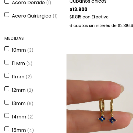
Cubanos chicos
Acero Dorado
(1)
$13.900
Acero Quirúrgico
(1)
$11.815
con
Efectivo
6
cuotas sin interés de
$2.316,
MEDIDAS
10mm
(3)
11 Mm
(2)
11mm
(2)
12mm
(2)
13mm
(6)
14mm
(2)
15mm
(4)