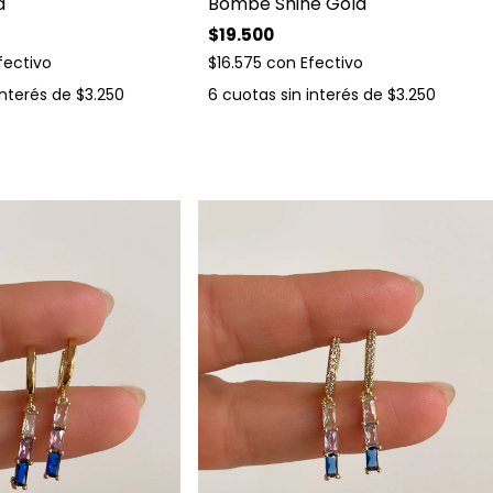
d
Bombe Shine Gold
$19.500
fectivo
$16.575
con
Efectivo
interés de
$3.250
6
cuotas sin interés de
$3.250