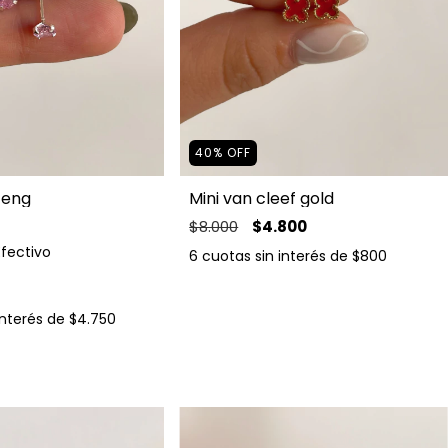
40
%
OFF
 eng
Mini van cleef gold
$8.000
$4.800
Efectivo
6
cuotas sin interés de
$800
interés de
$4.750