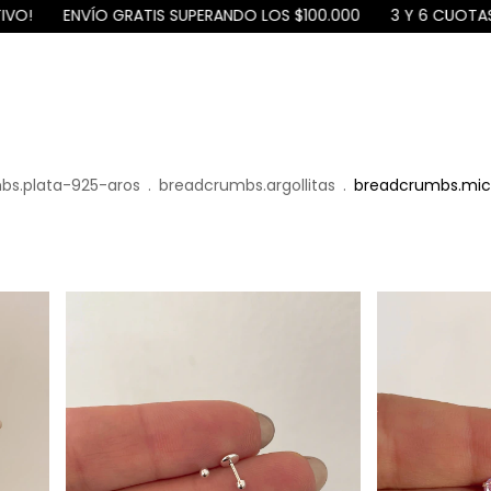
TIS SUPERANDO LOS $100.000
3 Y 6 CUOTAS SIN INTERÉS
¡10
bs.plata-925-aros
.
breadcrumbs.argollitas
.
breadcrumbs.mic